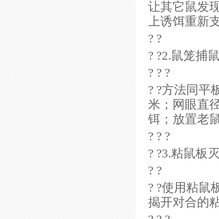
让其它鼠发
上诱饵重新
? ?
? ?2.鼠笼捕鼠
? ? ?
? ?方法同
米；网眼直径
铒；放置老
? ? ?
? ?3.粘鼠板灭
? ?
? ?使用粘
揭开对合的