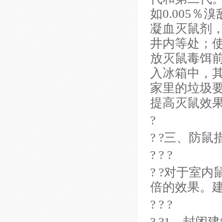
如0.005％
凝血灭鼠剂
井内等处；
放灭鼠毒饵
入冰箱中，
家里的垃圾
提高灭鼠效
?
? ?三、防鼠
? ? ?
? ?对于室
倍的效果。
? ? ?
? ?1、封