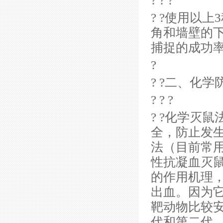
? ? ?
? ?使用以
角和墙壁的
捕捉的成功
?
? ?二、化学
? ? ?
? ?化学灭
全，防止发
法（目前常
性抗凝血灭
的作用机理
出血。因为
靶动物比较
代和第二代