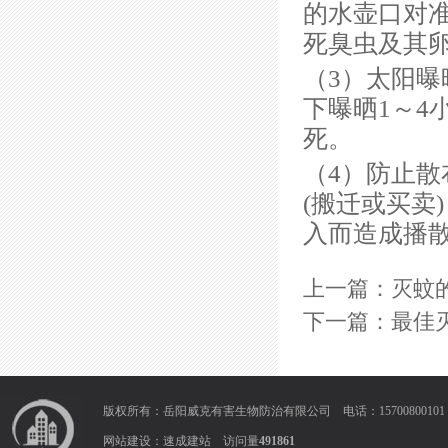
的水壶口对
死臭虫及其
（3）太阳
下曝晒1～
死。
（4）防止
(搬迁或买卖
入而造成播
上一篇：
灭蚊
下一篇：
最佳
版权所有：岳阳威克有害生物防治有限公司 电话：1570080010
网站建设：
速成建站
访问量
491861